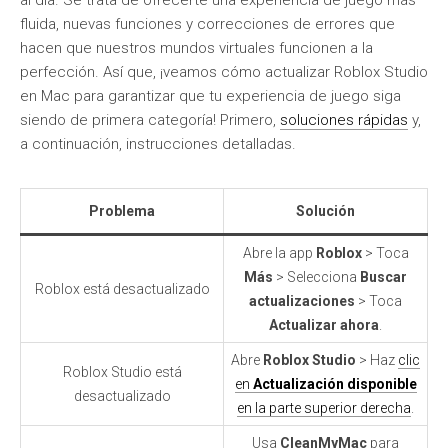
al día. Se trata de ofrecerte una experiencia de juego más
fluida, nuevas funciones y correcciones de errores que
hacen que nuestros mundos virtuales funcionen a la
perfección. Así que, ¡veamos cómo actualizar Roblox Studio
en Mac para garantizar que tu experiencia de juego siga
siendo de primera categoría! Primero,
soluciones rápidas
y,
a continuación, instrucciones detalladas.
Problema
Solución
Abre la app
Roblox
> Toca
Más
> Selecciona
Buscar
Roblox está desactualizado
actualizaciones
> Toca
Actualizar ahora
.
Abre
Roblox Studio
> Haz
clic
Roblox Studio está
en
Actualización disponible
desactualizado
en la parte superior derecha
.
Usa
CleanMyMac
para