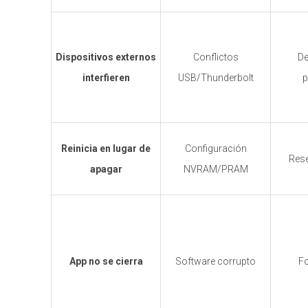
Dispositivos externos
Conflictos
De
interfieren
USB/Thunderbolt
p
Reinicia en lugar de
Configuración
Res
apagar
NVRAM/PRAM
App no se cierra
Software corrupto
Fo