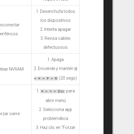
1. Desenchufa todos
los dispositivos
sconectar
2. Intenta apagar
eriféricos
3. Revisa cables
defectuosos
1. Apaga
2. Enciende y mantén
etear NVRAM
⌥
(20 segs)
+ ⌘ + P + R
1.
para
⌘ + ⌥ + Esc
abrir menú
2. Selecciona app
rzar cierre
problemática
3. Haz clic en “Forzar