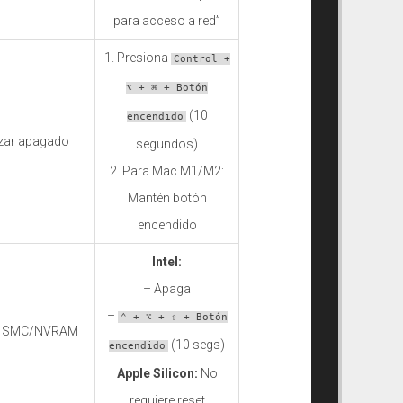
para acceso a red”
1. Presiona
Control +
⌥ + ⌘ + Botón
(10
encendido
zar apagado
segundos)
2. Para Mac M1/M2:
Mantén botón
encendido
Intel:
– Apaga
–
⌃ + ⌥ + ⇧ + Botón
t SMC/NVRAM
(10 segs)
encendido
Apple Silicon:
No
requiere reset