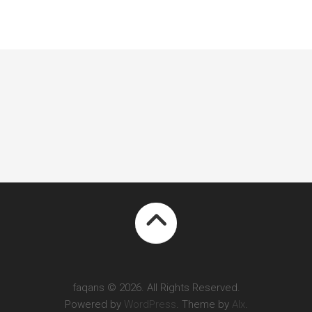
faqans © 2026. All Rights Reserved.
Powered by
WordPress
. Theme by
Alx
.