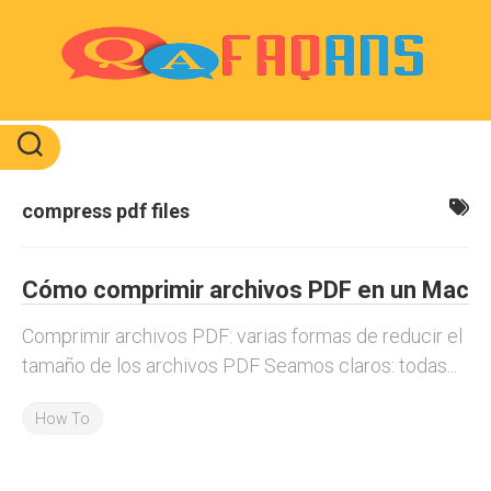
Skip
to
content
compress pdf files
Cómo comprimir archivos PDF en un Mac
Comprimir archivos PDF: varias formas de reducir el
tamaño de los archivos PDF Seamos claros: todas...
How To