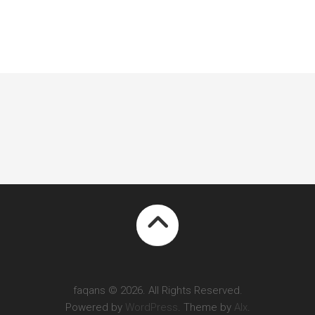
faqans © 2026. All Rights Reserved.
Powered by
WordPress
. Theme by
Alx
.