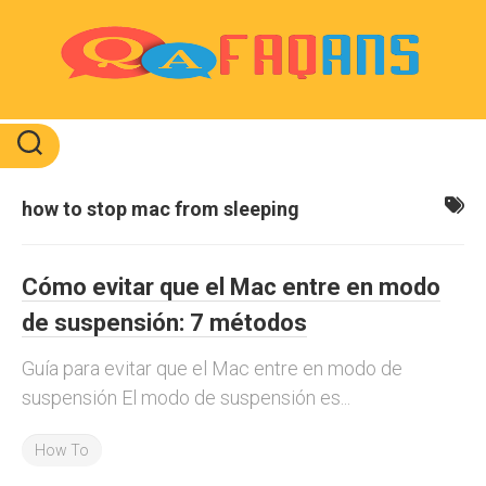
Skip
to
content
how to stop mac from sleeping
Cómo evitar que el Mac entre en modo
de suspensión: 7 métodos
Guía para evitar que el Mac entre en modo de
suspensión El modo de suspensión es...
How To