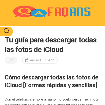
Skip
to
content
Tu guía para descargar todas
las fotos de iCloud
Blog
August 17, 2025
Cómo descargar todas las fotos de
iCloud [Formas rápidas y sencillas]
Con el teléfono siempre a mano, no suelo perderme ningún