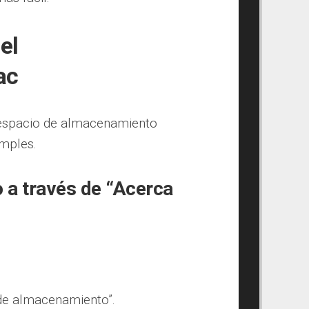
el
ac
espacio de almacenamiento
imples.
a través de “Acerca
 de almacenamiento”.