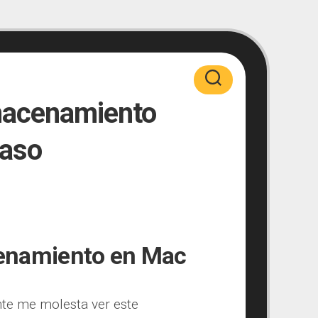
macenamiento
paso
cenamiento en Mac
nte me molesta ver este