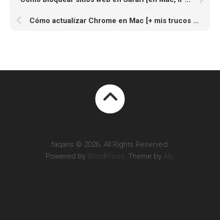
Cómo actualizar Chrome en Mac [+ mis trucos para Chrome]
faqans © 2026. All Rights Reserved.
Powered by
WordPress
. Theme by
Alx
.