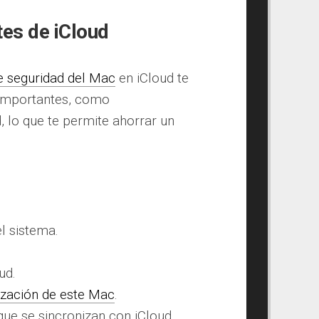
tes de iCloud
 seguridad del Mac
en iCloud te
 importantes, como
, lo que te permite ahorrar un
el sistema.
ud.
ización de este Mac
.
 que se sincronizan con iCloud