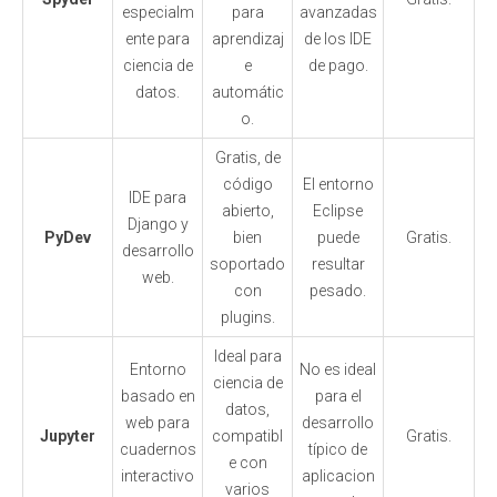
especialm
para
avanzadas
ente para
aprendizaj
de los IDE
ciencia de
e
de pago.
datos.
automátic
o.
Gratis, de
código
El entorno
IDE para
abierto,
Eclipse
Django y
PyDev
bien
puede
Gratis.
desarrollo
soportado
resultar
web.
con
pesado.
plugins.
Ideal para
Entorno
No es ideal
ciencia de
basado en
para el
datos,
web para
desarrollo
Jupyter
compatibl
Gratis.
cuadernos
típico de
e con
interactivo
aplicacion
varios