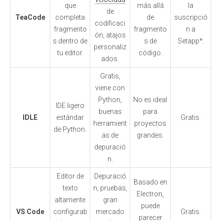
que
más allá
la
de
TeaCode
completa
de
suscripció
codificaci
fragmento
fragmento
n a
ón, atajos
s dentro de
s de
Setapp*.
personaliz
tu editor.
código.
ados.
Gratis,
viene con
Python,
No es ideal
IDE ligero
buenas
para
IDLE
estándar
Gratis.
herramient
proyectos
de Python.
as de
grandes.
depuració
n.
Editor de
Depuració
Basado en
texto
n, pruebas,
Electron,
altamente
gran
puede
VS Code
configurab
mercado
Gratis.
parecer