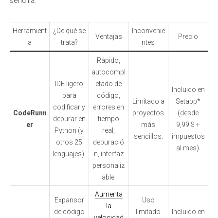
sencilla.
Herramient
¿De qué se
Inconvenie
Ventajas
Precio
a
trata?
ntes
Rápido,
autocompl
IDE ligero
etado de
Incluido en
para
código,
Limitado a
Setapp*
codificar y
errores en
CodeRunn
proyectos
(desde
depurar en
tiempo
er
más
9,99 $ +
Python (y
real,
sencillos.
impuestos
otros 25
depuració
al mes).
lenguajes).
n, interfaz
personaliz
able.
Aumenta
Expansor
Uso
la
de código
limitado
Incluido en
velocidad