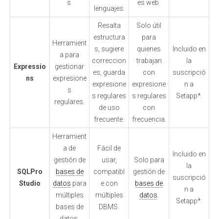
s.
es web.
lenguajes.
Resalta
Solo útil
estructura
para
Herramient
s, sugiere
quienes
Incluido en
a para
correccion
trabajan
la
Expressio
gestionar
es, guarda
con
suscripció
ns
expresione
expresione
expresione
n a
s
s regulares
s regulares
Setapp*.
regulares.
de uso
con
frecuente.
frecuencia.
Herramient
a de
Fácil de
Incluido en
gestión de
usar,
Solo para
la
SQLPro
bases de
compatibl
gestión de
suscripció
Studio
datos
para
e con
bases de
n a
múltiples
múltiples
datos
.
Setapp*.
bases de
DBMS.
datos.