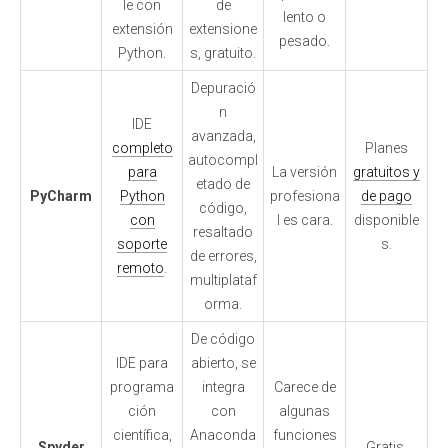
le con
de
lento o
extensión
extensione
pesado.
Python.
s, gratuito.
Depuració
n
IDE
avanzada,
completo
Planes
autocompl
para
La versión
gratuitos y
etado de
PyCharm
Python
profesiona
de pago
código,
con
l es cara.
disponible
resaltado
soporte
s.
de errores,
remoto
.
multiplataf
orma.
De código
IDE para
abierto, se
programa
integra
Carece de
ción
con
algunas
científica,
Anaconda
funciones
Spyder
Gratis.