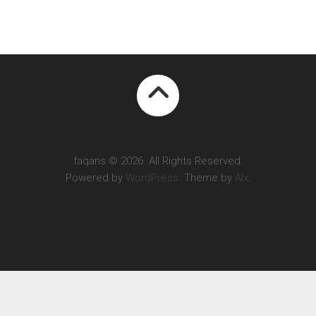
faqans © 2026. All Rights Reserved.
Powered by
WordPress
. Theme by
Alx
.