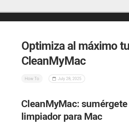
Optimiza al máximo t
CleanMyMac
How To
July 28, 2025
CleanMyMac: sumérgete 
limpiador para Mac