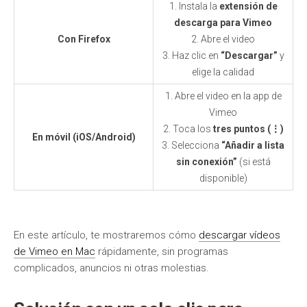
1. Instala la
extensión de
descarga para Vimeo
Con Firefox
2. Abre el video
3. Haz clic en
“Descargar”
y
elige la calidad
1. Abre el video en la app de
Vimeo
2. Toca los
tres puntos (⋮)
En móvil (iOS/Android)
3. Selecciona
“Añadir a lista
sin conexión”
(si está
disponible)
En este artículo, te mostraremos cómo
descargar vídeos
de Vimeo en Mac
rápidamente, sin programas
complicados, anuncios ni otras molestias.