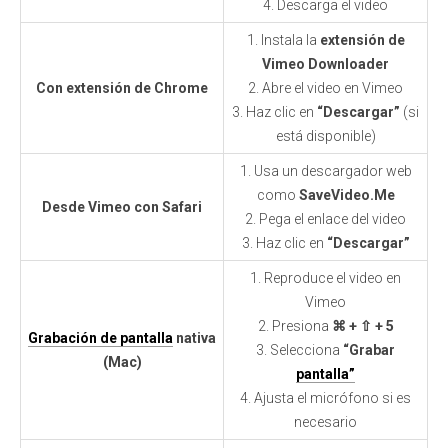
4. Descarga el video
1. Instala la
extensión de
Vimeo Downloader
Con extensión de Chrome
2. Abre el video en Vimeo
3. Haz clic en
“Descargar”
(si
está disponible)
1. Usa un descargador web
como
SaveVideo.Me
Desde Vimeo con Safari
2. Pega el enlace del video
3. Haz clic en
“Descargar”
1. Reproduce el video en
Vimeo
2. Presiona
⌘ + ⇧ + 5
Grabación de pantalla
nativa
3. Selecciona
“Grabar
(Mac)
pantalla”
4. Ajusta el micrófono si es
necesario