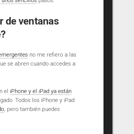
 unos sencillos
pasos.
r de ventanas
e?
emergentes
no me refiero a las
 que se abren cuando accedes a
n el
iPhone y el iPad ya están
gado. Todos los iPhone y iPad
do
, pero también puedes