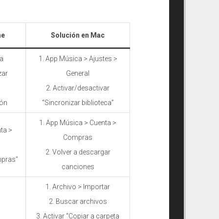
ne
Solución en Mac
ca
1. App Música > Ajustes >
zar
General
2. Activar/desactivar
ión
“Sincronizar biblioteca”
1. App Música > Cuenta >
ta >
Compras
2. Volver a descargar
mpras”
canciones
1. Archivo > Importar
2. Buscar archivos
3. Activar “Copiar a carpeta